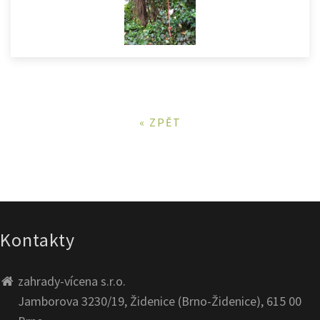
« ZPĚT
Kontakty
zahrady-vícena s.r.o.
Jamborova 3230/19, Židenice (Brno-Židenice), 615 00